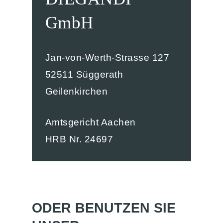
GmbH
Jan-von-Werth-Strasse 127
52511 Süggerath
Geilenkirchen
Amtsgericht Aachen
HRB Nr. 24697
Home
Veranstaltung
Vorher Nachh
ODER BENUTZEN SIE
Firmenevent