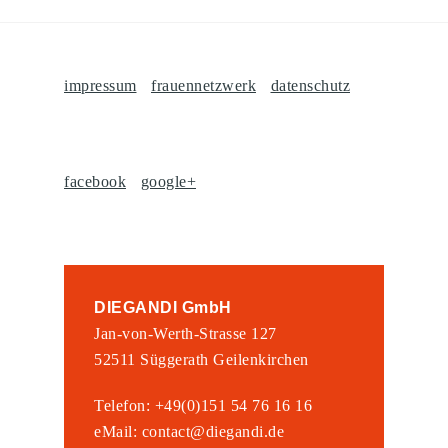
impressum
frauennetzwerk
datenschutz
facebook
google+
DIEGANDI GmbH
Jan-von-Werth-Strasse 127
52511 Süggerath Geilenkirchen
Telefon: +49(0)151 54 76 16 16
eMail: contact@diegandi.de