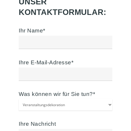
UNSER
Dekoration
Privatveranstaltungen
KONTAKTFORMULAR:
Verleih
Tischdekoration
Videos
Ihr Name*
Ballonskulpturen
Fotoknipskiste
Kontakt
Sonderbauten
Videogästebuch (HD)
Karneval
Fotospiegel
Ihre E-Mail-Adresse*
Weihnachten
Was können wir für Sie tun?*
Ihre Nachricht